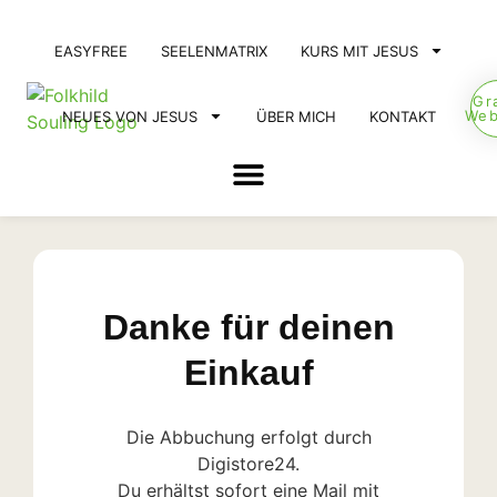
EASYFREE
SEELENMATRIX
KURS MIT JESUS
Gr
Web
NEUES VON JESUS
ÜBER MICH
KONTAKT
Danke für deinen
Einkauf
Die Abbuchung erfolgt durch
Digistore24.
Du erhältst sofort eine Mail mit