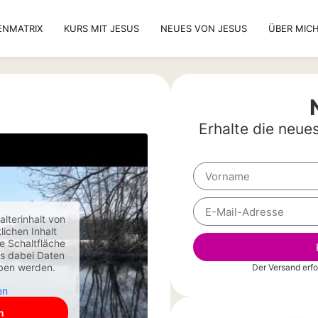
ENMATRIX
KURS MIT JESUS
NEUES VON JESUS
ÜBER MIC
t
Erhalte die neue
lterinhalt von
lichen Inhalt
ie Schaltfläche
ss dabei Daten
eben werden.
Der Versand erf
Alternative:
en
n