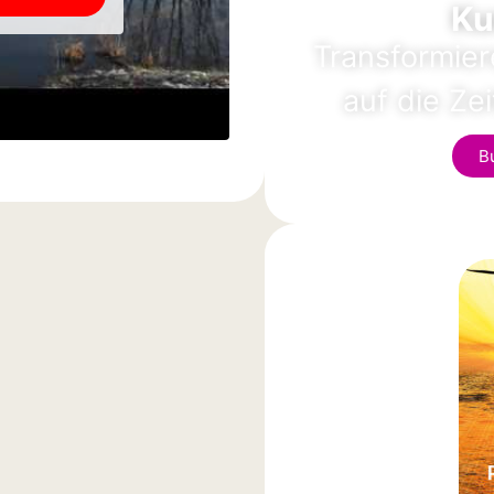
Ku
Transformie
auf die Ze
B