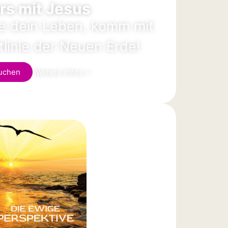
rs mit Jesus
re dein Leben, komm mit
itlinie der Neuen Erde!
Weitere Infos »
uchen