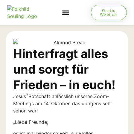
Gratis
Webinar
NEUES VON JESUS
Hinterfragt alles
und sorgt für
Frieden – in euch!
Jesus´Botschaft anlässlich unseres Zoom-
Meetings am 14. Oktober, das übrigens sehr
schön war!
„Liebe Freunde,
es ist mal wieder soweit, wir wollen