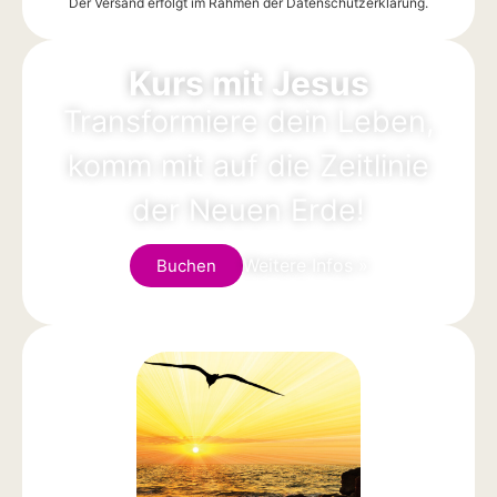
Der Versand erfolgt im Rahmen der
Datenschutzerklärung
.
Alternative:
Kurs mit Jesus
Transformiere dein Leben,
komm mit auf die Zeitlinie
der Neuen Erde!
Weitere Infos »
Buchen