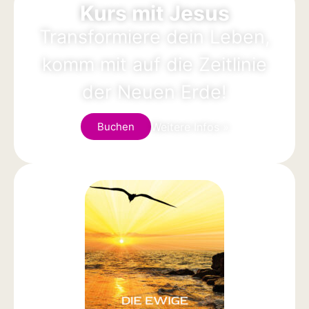
Kurs mit Jesus
Transformiere dein Leben,
komm mit auf die Zeitlinie
der Neuen Erde!
Weitere Infos »
Buchen